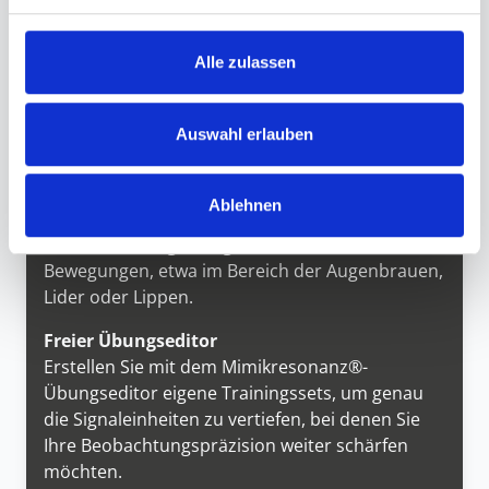
Alle Übungssequenzen sind so gestaltet, dass
kein Gewöhnungs- oder Lerneffekt durch
Alle zulassen
Wiedererkennen entsteht – für ein
unverfälschtes, objektives
Wahrnehmungstraining.
Auswahl erlauben
Gezielte Fokusübungen für typische
Verwechslungsmuster
Ablehnen
Trainieren Sie gezielt die sichere
Unterscheidung häufig verwechselter mimischer
Bewegungen, etwa im Bereich der Augenbrauen,
Lider oder Lippen.
Freier Übungseditor
Erstellen Sie mit dem Mimikresonanz®-
Übungseditor eigene Trainingssets, um genau
die Signaleinheiten zu vertiefen, bei denen Sie
Ihre Beobachtungspräzision weiter schärfen
möchten.