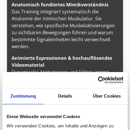
Anatomisch fundiertes Mimikverständnis
Das Training integriert systematisch die
Anatomie der mimischen Muskulatur. Sie
verstehen, wie spezifische Muskelaktivierungen
zu sichtbaren Bewegungen führen und warum
bestimmte Signaleinheiten leicht verwechselt
werden.
Animierte Expressionen & hochauflösendes
Videomaterial
Dynamische Animationen und Videos zeigen
typische Bewegungsverläufe, Intensitätsstufen
und Kombinationen mimischer Signaleinheiten –
realitätsnah, nachvollziehbar und didaktisch
Zustimmung
Details
Über Cookies
präzise.
Umfangreiches Übungsmaterial – skalierbar
Diese Webseite verwendet Cookies
bis über 51.000 Bilder
Zum Start stehen Ihnen 2.632 qualitätsgeprüfte
Wir verwenden Cookies, um Inhalte und Anzeigen zu