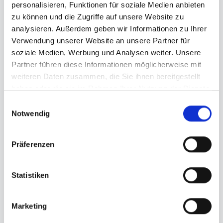
Übungsbilder zur Verfügung. Durch
personalisieren, Funktionen für soziale Medien anbieten
Erweiterungsmodule lässt sich das
zu können und die Zugriffe auf unsere Website zu
Trainingsmaterial auf über 51.000 Bilder
analysieren. Außerdem geben wir Informationen zu Ihrer
ausbauen, inklusive Profilansichten (45° und
Verwendung unserer Website an unsere Partner für
90°).
soziale Medien, Werbung und Analysen weiter. Unsere
Partner führen diese Informationen möglicherweise mit
Interkulturelles Wahrnehmungstraining
weiteren Daten zusammen, die Sie ihnen bereitgestellt
Erweitern Sie Ihr Training um 64 interkulturelle
haben oder die sie im Rahmen Ihrer Nutzung der Dienste
Personas. So lernen Sie, mimische Signale
gesammelt haben.
Einwilligungsauswahl
unabhängig vom kulturellen Hintergrund sicher
Notwendig
zu erkennen.
Individuell steuerbare
Präferenzen
Trainingsgeschwindigkeit
Analysieren Sie Bewegungen zunächst stark
verlangsamt und steigern Sie das Tempo
Statistiken
schrittweise bis zur alltagsrealistischen
Wahrnehmungsgeschwindigkeit.
Marketing
Kein Wiedererkennungseffekt