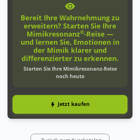
Bereit Ihre Wahrnehmung zu
erweitern?
Starten Sie Ihre
®
Mimikresonanz
-Reise —
und lernen Sie, Emotionen in
der Mimik klarer und
differenzierter zu erkennen.
Starten Sie Ihre Mimikresonanz-Reise
noch heute
Jetzt kaufen