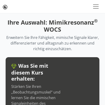
®
Ihre Auswahl: Mimikresonanz
WOCS
Erweitern Sie Ihre Fähigkeit, mimische Signale klarer,
differenzierter und alltagsnah zu erkennen und
richtig einzuschätzen.
Was Sie mit
diesem Kurs
erhalten:
Stärken Sie Ihren
„Beobachtungsmuskel“ und
lernen Sie die mimischen
Signaleinheiten des