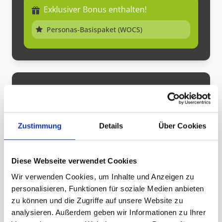
Exklusiver Bonus enthalten!
Personas-Basispaket (WOCS)
Ihre Bestellung
Mimikresonanz® WOCS
249,00 €
Zustimmung
Details
Über Cookies
Lebenslanger Zugang
Personas-Basispaket (WOCS)
0,00 €
kostenlos enthalten
Diese Webseite verwendet Cookies
249,00 €
Wir verwenden Cookies, um Inhalte und Anzeigen zu
Gesamtsumme
inkl. MwSt.
personalisieren, Funktionen für soziale Medien anbieten
zu können und die Zugriffe auf unsere Website zu
analysieren. Außerdem geben wir Informationen zu Ihrer