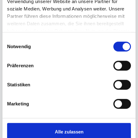
Verwendung unserer Website an unsere Partner für
Sicher
Innovativ
10k+
soziale Medien, Werbung und Analysen weiter. Unsere
Teilnehmende
Partner führen diese Informationen möglicherweise mit
weiteren Daten zusammen, die Sie ihnen bereitgestellt
haben oder die sie im Rahmen Ihrer Nutzung der Dienste
Im nächsten Schritt können Sie weitere Kurse
gesammelt haben.
Einwilligungsauswahl
hinzufügen.
Notwendig
Präferenzen
®
Was Mimikresonanz
Ihnen
ermöglicht
Statistiken
Marketing
Präzisere Wahrnehmung
Sie schärfen Ihren Blick für mimische Hinweise und
nehmen subtile Veränderungen bewusster wahr.
Alle zulassen