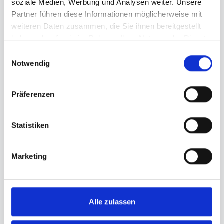
soziale Medien, Werbung und Analysen weiter. Unsere
Partner führen diese Informationen möglicherweise mit
weiteren Daten zusammen, die Sie ihnen bereitgestellt
Im nächsten Schritt können Sie weitere Kurse
haben oder die sie im Rahmen Ihrer Nutzung der Dienste
hinzufügen.
gesammelt haben.
Einwilligungsauswahl
Notwendig
Präferenzen
®
Was Mimikresonanz
Ihnen
ermöglicht
Statistiken
Präzisere Wahrnehmung
Marketing
Sie schärfen Ihren Blick für mimische Hinweise und
nehmen subtile Veränderungen bewusster wahr.
Alle zulassen