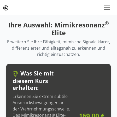
®
Ihre Auswahl: Mimikresonanz
Elite
Erweitern Sie Ihre Fähigkeit, mimische Signale klarer,
differenzierter und alltagsnah zu erkennen und
richtig einzuschätzen.
Was Sie mit
diesem Kurs
erhalten:
Erkennen Sie extrem subtile
Ausdrucksbewegungen an
der Wahrnehmungsschwelle.
169,00 €
Das Mimikresonanz® Elite-