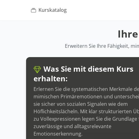
Kurskatalog
Ihr
Erweitern Sie Ihre Fähigkeit, mi
Was Sie mit diesem Kurs
erhalten:
Erlernen Sie die systematischen Merkmale de
mimischen Primäremotionen und unterschei
sie sicher von sozialen Signalen wie dem
Höflichkeitslächeln. Mit klar strukturierten 
zu Vollexpressionen legen Sie die Grundlage 
zuverlässige und alltagsrelevante
Emotionserkennung.