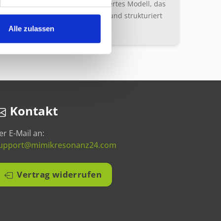
e lernen ein wissenschaftsorientiertes Modell, das
hnen hilft, mimische Signale klar und strukturiert
einzuordnen.
Alle zulassen
Kontakt
er E-Mail an:
upport@mimikresonanz24.com
Vertrag widerrufen