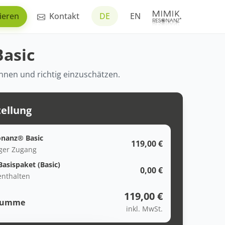
ieren
Kontakt
DE
EN
asic
kennen und richtig einzuschätzen.
tellung
nanz® Basic
119,00 €
ger Zugang
asispaket (Basic)
0,00 €
enthalten
119,00 €
summe
inkl. MwSt.