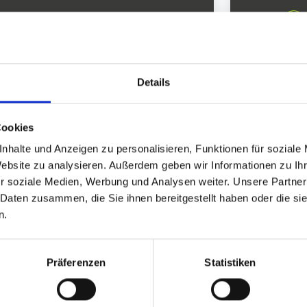
Fortschrittstracking
Siche
Ihre Entwicklung im Blick.
Wissenschaftsorientiert
An aktuellen Studien ausgerichtet.
Details
Im nächst
Cookies
nhalte und Anzeigen zu personalisieren, Funktionen für soziale
Website zu analysieren. Außerdem geben wir Informationen zu I
r soziale Medien, Werbung und Analysen weiter. Unsere Partner
 Daten zusammen, die Sie ihnen bereitgestellt haben oder die s
n.
®
Was Mimikresonanz
Ihnen ermöglicht
Präferenzen
Statistiken
Klarere Interaktion