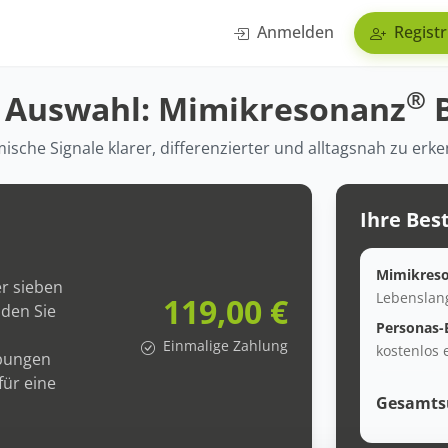
Anmelden
Registr
®
e Auswahl: Mimikresonanz
B
mische Signale klarer, differenzierter und alltagsnah zu er
Ihre Bes
Mimikreso
r sieben
Lebenslan
119,00 €
den Sie
Personas-B
Einmalige Zahlung
kostenlos 
Übungen
für eine
Gesamt