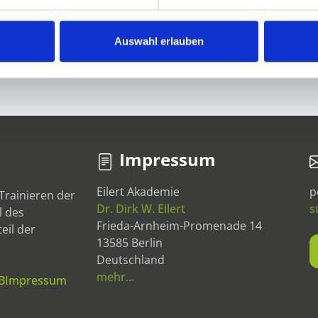
nd
Sie erfassen nonverbale Hinweise differenzierter und
Si
.
gewinnen mehr Orientierung in Gesprächen.
I
Auswahl erlauben
Impressum
Eilert Akademie
p
Trainieren der
Dr. Dirk W. Eilert
s
l des
Frieda-Arnheim-Promenade 14
eil der
13585 Berlin
Deutschland
mehr...
B
Impressum