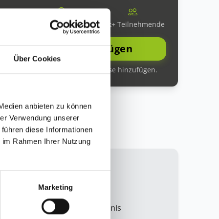
r
Innovativ
10k+ Teilnehmende
Über Cookies
en Schritt können Sie weitere Kurse hinzufügen.
 Medien anbieten zu können
hrer Verwendung unserer
 führen diese Informationen
ie im Rahmen Ihrer Nutzung
Marketing
Fundiertes Verständnis