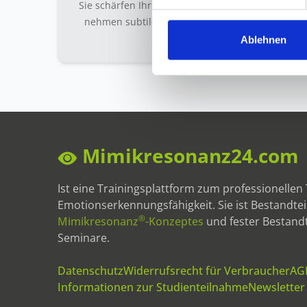
Sie schärfen Ihren Blick für mimische Hinweise u
nehmen subtile Veränderungen bewusster wahr
Ablehnen
Mimikresonanz24.com
Ist eine Trainingsplattform zum professionellen 
Emotionserkennungsfähigkeit. Sie ist Bestandtei
®
Mimikresonanz
-Konzeptes
und fester Bestandt
Seminare.
Datenschutz
Widerrufsrecht für Verbraucher
AG
Informationen zur Studienteilnahme
Newsletter